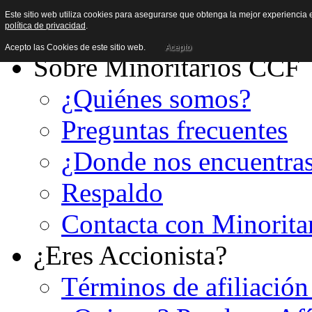
Este sitio web utiliza cookies para asegurarse que obtenga la mejor experiencia e
política de privacidad
.
Acepto las Cookies de este sitio web.
Acepto
Sobre Minoritarios CCF
¿Quiénes somos?
Preguntas frecuentes
¿Donde nos encuentra
Respaldo
Contacta con Minorita
¿Eres Accionista?
Términos de afiliación