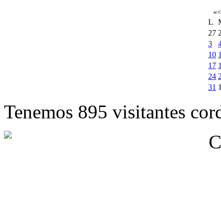
«
L
27
3
10
17
24
31
Tenemos 895 visitantes cord