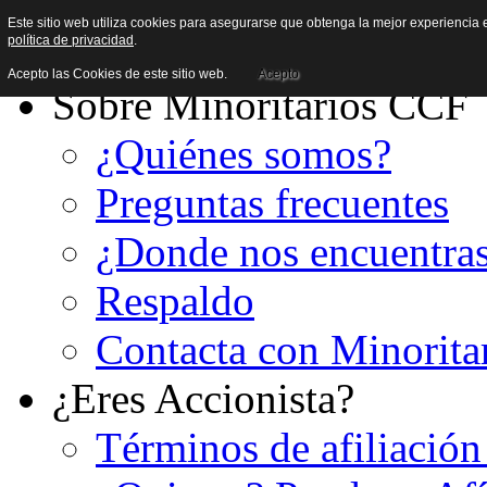
Este sitio web utiliza cookies para asegurarse que obtenga la mejor experiencia e
política de privacidad
.
Acepto las Cookies de este sitio web.
Acepto
Sobre Minoritarios CCF
¿Quiénes somos?
Preguntas frecuentes
¿Donde nos encuentra
Respaldo
Contacta con Minorita
¿Eres Accionista?
Términos de afiliación