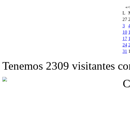
«
L
27
3
10
17
24
31
Tenemos 2309 visitantes cor