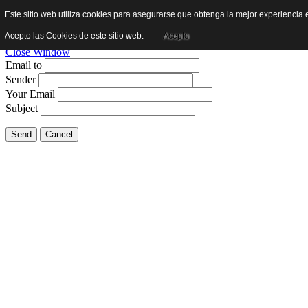
Este sitio web utiliza cookies para asegurarse que obtenga la mejor experiencia e
Email this link to a friend.
Acepto las Cookies de este sitio web.
Acepto
Close Window
Email to
Sender
Your Email
Subject
Send
Cancel