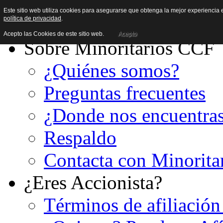
Este sitio web utiliza cookies para asegurarse que obtenga la mejor experiencia e
política de privacidad
.
Acepto las Cookies de este sitio web.
Acepto
Sobre Minoritarios CCF
¿Quiénes somos?
Preguntas frecuentes
¿Donde nos encuentra
Respaldo
Contacta con Minorita
¿Eres Accionista?
Términos de afiliación