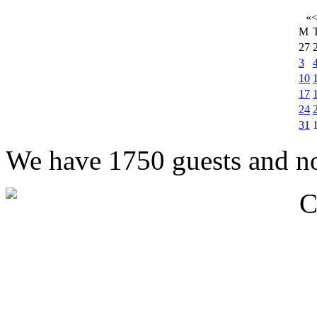
«
M
27
3
10
17
24
31
We have 1750 guests and n